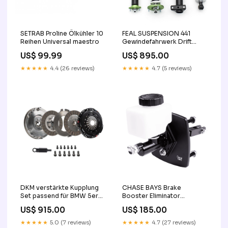
SETRAB Proline Ölkühler 10
FEAL SUSPENSION 441
Reihen Universal maestro
Gewindefahrwerk Drift
Spec passend für BMW E46
US$ 99.99
US$ 895.00
M3 audi
★★★★★
4.4 (26 reviews)
★★★★★
4.7 (5 reviews)
DKM verstärkte Kupplung
CHASE BAYS Brake
Set passend für BMW 5er
Booster Eliminator
F10 F11 (2009-2016)
passend für Toyota Cresta
US$ 915.00
US$ 185.00
Motor:535i N55 (01/09-
solara
10/16)
★★★★★
5.0 (7 reviews)
★★★★★
4.7 (27 reviews)