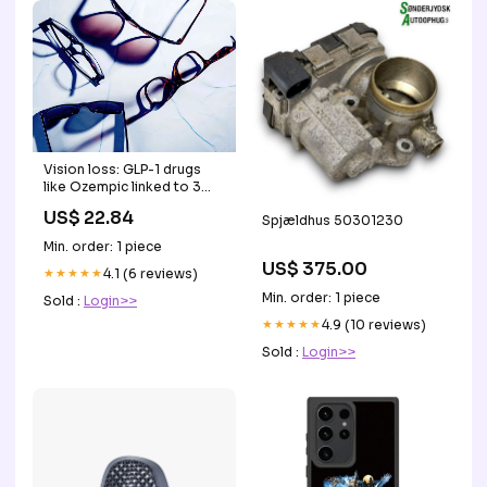
Vision loss: GLP-1 drugs
like Ozempic linked to 3
eye conditions
US$ 22.84
Spjældhus 50301230
Min. order: 1 piece
US$ 375.00
★★★★★
4.1 (6 reviews)
Min. order: 1 piece
Sold :
Login>>
★★★★★
4.9 (10 reviews)
Sold :
Login>>