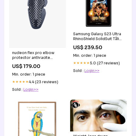
Samsung Galaxy S23 Ultra
RhinoShield SolidSuit Tåligt
Skal med Harry Potter - The
US$ 239.50
Sorcerer's Stone
nucleon flex pro elbow
PIM_CategoryId_1604
Min. order: 1 piece
protector anthracite
RGroup_6951214
★★★★★
5.0 (27 reviews)
US$ 179.00
Sold :
Login>>
Min. order: 1 piece
★★★★★
4.4 (23 reviews)
Sold :
Login>>