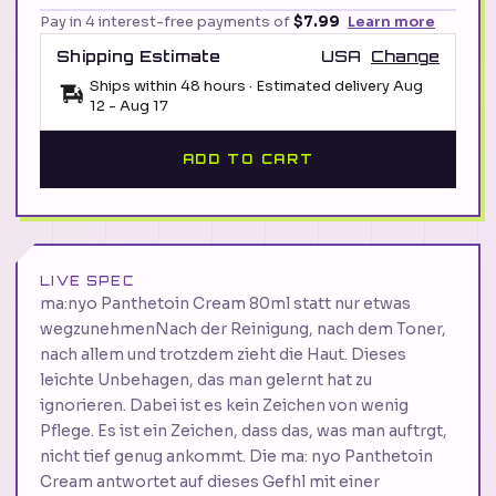
Pay in 4 interest-free payments of
$7.99
Learn more
Shipping Estimate
USA
Change
Ships within 48 hours · Estimated delivery
Aug
12
-
Aug 17
ADD TO CART
LIVE SPEC
ma:nyo Panthetoin Cream 80ml statt nur etwas
wegzunehmenNach der Reinigung, nach dem Toner,
nach allem und trotzdem zieht die Haut. Dieses
leichte Unbehagen, das man gelernt hat zu
ignorieren. Dabei ist es kein Zeichen von wenig
Pflege. Es ist ein Zeichen, dass das, was man auftrgt,
nicht tief genug ankommt. Die ma: nyo Panthetoin
Cream antwortet auf dieses Gefhl mit einer