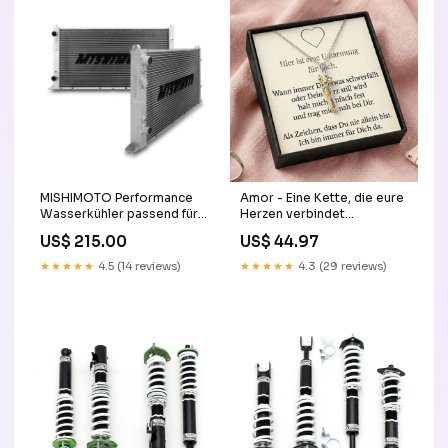
MISHIMOTO Performance
Amor - Eine Kette, die eure
Wasserkühler passend für
Herzen verbindet
VW Golf VR6 (1994-1998)
bestseller
US$ 215.00
US$ 44.97
z33
★★★★★
4.5 (14 reviews)
★★★★★
4.3 (29 reviews)