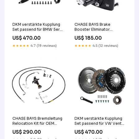
DKM verstärkte Kupplung
CHASE BAYS Brake
Set passend für BMW 5er
Booster Eliminator
E39 (1995-2003)
passend für Lexus IS300
US$ 470.00
US$ 185.00
Motor:520i M52, M54
SC300 SC400 opel-city
(01/96-06/03)
★★★★★
4.7 (19 reviews)
★★★★★
4.5 (12 reviews)
CHASE BAYS Bremsleitung
DKM verstärkte Kupplung
Relocation Kit für OEM
Set passend für VW Vento
Bremszylinder passend für
1H2 (1991-1998) nexia
US$ 290.00
US$ 470.00
Honda Civic (1992-2000)
astra-f