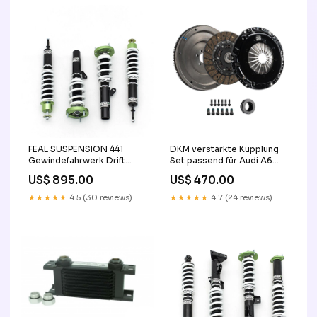
FEAL SUSPENSION 441
DKM verstärkte Kupplung
Gewindefahrwerk Drift
Set passend für Audi A6
Spec passend für BMW E81
4B2 4B5 C5 (1997-2005)
US$ 895.00
US$ 470.00
E82 E87 E88 sitze
cinquecento
★★★★★
4.5 (30 reviews)
★★★★★
4.7 (24 reviews)