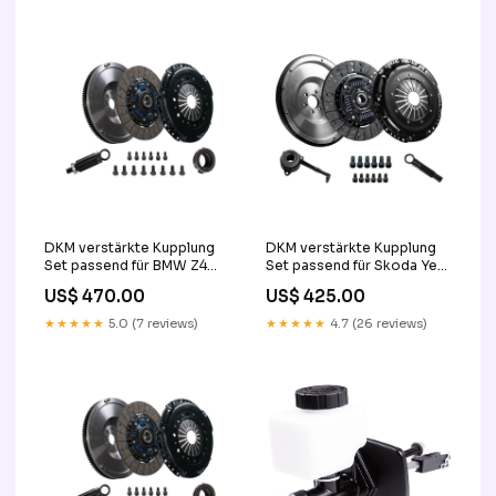
DKM verstärkte Kupplung
DKM verstärkte Kupplung
Set passend für BMW Z4
Set passend für Skoda Yeti
E85 (2003-2009) swap-
5L (2009-2015) 6e
US$ 470.00
US$ 425.00
kit-2jz
★★★★★
5.0 (7 reviews)
★★★★★
4.7 (26 reviews)