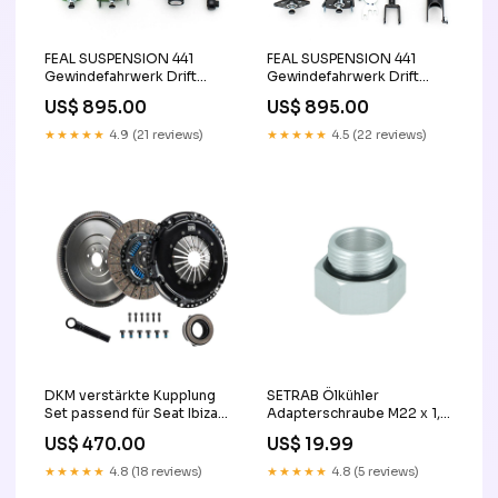
FEAL SUSPENSION 441
FEAL SUSPENSION 441
Gewindefahrwerk Drift
Gewindefahrwerk Drift
Spec passend für Nissan
Spec passend für Nissan
US$ 895.00
US$ 895.00
S13 (4-Zylinder Motoren)
350Z e88
caliper
★★★★★
4.9 (21 reviews)
★★★★★
4.5 (22 reviews)
DKM verstärkte Kupplung
SETRAB Ölkühler
Set passend für Seat Ibiza
Adapterschraube M22 x 1,5
6J1 6J5 6P1 6P5 (2008-
zu M18 x 1,5 alfa-2000
US$ 470.00
US$ 19.99
2010) audi-a1
★★★★★
4.8 (18 reviews)
★★★★★
4.8 (5 reviews)