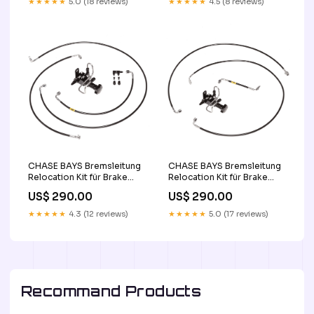
★★★★★
5.0 (18 reviews)
★★★★★
4.5 (8 reviews)
CHASE BAYS Bremsleitung
CHASE BAYS Bremsleitung
Relocation Kit für Brake
Relocation Kit für Brake
Booster Eliminator inBay
Booster Eliminator
US$ 290.00
US$ 290.00
passend für Honda Civic
passend für Toyota AE86
(1992-2000)
laguna
★★★★★
4.3 (12 reviews)
★★★★★
5.0 (17 reviews)
Baujahr:Civique (1996-
2000)
Recommand Products