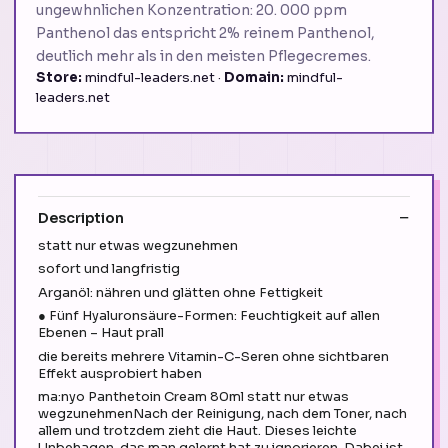
ungewhnlichen Konzentration: 20. 000 ppm
Panthenol das entspricht 2% reinem Panthenol,
deutlich mehr als in den meisten Pflegecremes.
Store:
mindful-leaders.net ·
Domain:
mindful-
leaders.net
Description
statt nur etwas wegzunehmen
sofort und langfristig
Arganöl: nähren und glätten ohne Fettigkeit
● Fünf Hyaluronsäure-Formen: Feuchtigkeit auf allen
Ebenen – Haut prall
die bereits mehrere Vitamin-C-Seren ohne sichtbaren
Effekt ausprobiert haben
ma:nyo Panthetoin Cream 80ml statt nur etwas
wegzunehmenNach der Reinigung, nach dem Toner, nach
allem und trotzdem zieht die Haut. Dieses leichte
Unbehagen, das man gelernt hat zu ignorieren. Dabei ist