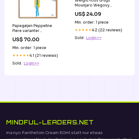
Weight-loss drugs
Mounjaro Wegovy
Ozempic semaglutide
US$ 24.09
tirzepatide increase optic
nerve risks in diabetes
Min. order: 1 piece
patients India
Papegøjen Peppeline
★★★★★
4.2 (22 reviews)
Flere varianter
Med
og
uden
ord towers
Sold :
Login>>
US$ 70.00
Min. order: 1 piece
★★★★★
4.1 (21 reviews)
Sold :
Login>>
MINDFUL-LEADERS.NET
ma:nyo Panthetoin Cream 80ml statt nur etwas